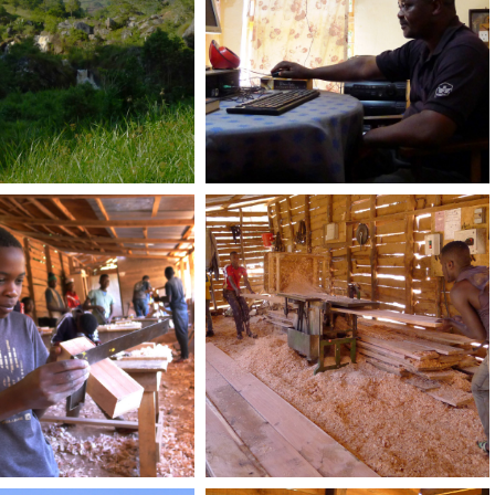
stück gegenüber
Workshop Schreinerei in
ters Workshop
action
Landschaft
Workshop Büro