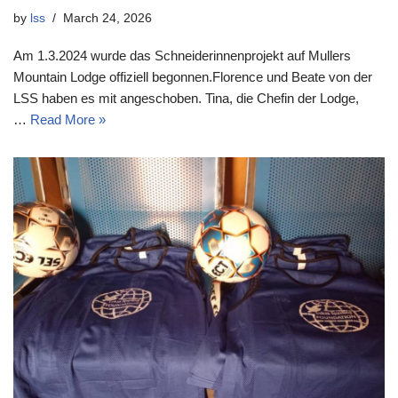
by
lss
March 24, 2026
Am 1.3.2024 wurde das Schneiderinnenprojekt auf Mullers
Mountain Lodge offiziell begonnen.Florence und Beate von der
LSS haben es mit angeschoben. Tina, die Chefin der Lodge,
…
Read More »